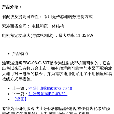
产品介绍：
省配线及提高可靠性： 采用无传感器转数控制方式
紧凑而省空间： 电机和泵一体结构
电机额定功率大(与体格相比) ：最大功率 11-35 kW
产品特点
油研溢流阀EBG-03-C-60T是专为注射成型机而研制的，它自
出售以来己有数万台上市，拥有超群的可靠性与本泵匹配的放
大器可对应电压的指令，并为追求通用化采用了不用插座容易
接线方式等措施。
上一篇：
油研比例阀S01073-70-10
下一篇：
油研溢流阀BG-03-32
【返回】
专业为油研伺服阀,力士乐比例阀品牌销售,福伊特齿轮泵维修
精修,穆格伺服阀解决方案,博世径向柱塞技术支持