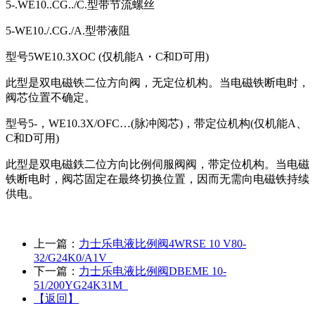
5-.WE10..CG../C.型带节流螺丝
5-WE10./.CG./A.型带液阻
型号5WE10.3XOC (仅机能A・C和D可用)
此型是双电磁铁二位方向阀，无定位机构。当电磁铁断电时，
阀芯位置不确定。
型号5-，WE10.3X/OFC…(脉冲阅芯)，带定位机构(仅机能A、
C和D可用)
此型是双电磁鉄二位方向比例伺服阀阀，带定位机构。当电磁
铁断电时，阀芯固定在最终切换位置，因而无需向电磁铁持续
供电。
上一篇：
力士乐电液比例阀4WRSE 10 V80-
32/G24K0/A1V
下一篇：
力士乐电液比例阀DBEME 10-
51/200YG24K31M
【返回】