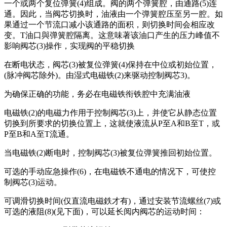
一个或两个复位弹簧(4)组成。阀的两个弹簧腔，由通路(5)连
通。因此，当阀芯切换时，油液由一个弹簧腔压至另一腔。如
果通过一个节流口减小该通路的面积，则切换时间会相应改
变。T油口與弹簧腔隔离。这意味著该油口产生的压力峰值不
影响阀芯(3)操作，实现阀的平稳切换
在断电状态，阀芯(3)被复位弹簧(4)保持在中位或初始位置，
(脉冲阀芯除外)。由湿式电磁铁(2)来驱动控制阀芯3)。
为确保正确的功能，务必在电磁铁衔铁腔中充满油液
电磁铁(2)的电磁力作用于控制阀芯(3)上，并使它从静态位置
切换到所要求的切换位置上，这就使液流从P至A和B至T，或
P至B和A至T流通。
当电磁铁(2)断电时，控制阀芯(3)被复位弹簧推回初始位置。
可选的手动应急操作(6)，在电磁铁不通电的情况下，可使控
制阀芯(3)运动。
可调滑切换时间(仅直流电磁鉄才有)，通过安装节流螺丝(7)或
可选的液阻(8)(见下面)，可以延长阅内阀芯的运动时间：