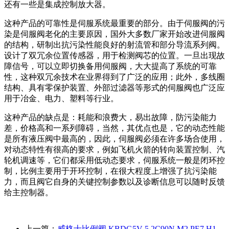
还有一些是集成控制放大器。
这种产品的可靠性是伺服系统最重要的部分。由于伺服阀的污
染是伺服阀老化的主要原因，国外大多数厂家开始改进伺服阀
的结构，研制出抗污染性能良好的射流管和部分导流系列阀。
设计了双冗余位置传感器，用于检测阀芯的位置。一旦出现故
障信号，可以立即切换备用伺服阀，大大提高了系统的可靠
性，这种双冗余技术在业界得到了广泛的应用；此外，多线圈
结构、具有零保护装置、外部过滤器等形式的伺服阀也广泛应
用于冶金、电力、塑料等行业。
这种产品的缺点是：耗能和浪费大，易出故障，防污染能力
差，价格高和一系列障碍，当然，其优点也是，它的动态性能
是所有液压阀中最高的，因此，伺服阀必须在许多场合使用，
对动态特性有很高的要求，例如飞机火箭的转向装置控制、汽
轮机调速等，它们都采用低动态要求，伺服系统一般是闭环控
制，比例主要用于开环控制，在很大程度上增强了抗污染能
力，而且阀它自身的关键控制参数以及诊断信息可以随时反馈
给主控制器。
上一篇：
威格士比例阀 KBDG5V 5 2C90N M2 PE7 H1