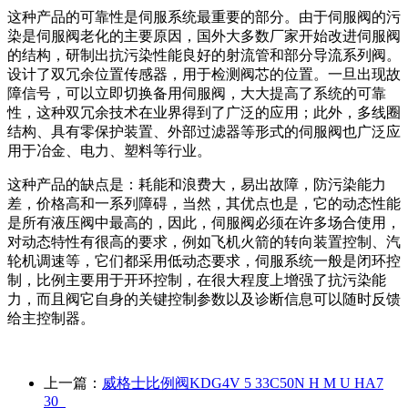
这种产品的可靠性是伺服系统最重要的部分。由于伺服阀的污
染是伺服阀老化的主要原因，国外大多数厂家开始改进伺服阀
的结构，研制出抗污染性能良好的射流管和部分导流系列阀。
设计了双冗余位置传感器，用于检测阀芯的位置。一旦出现故
障信号，可以立即切换备用伺服阀，大大提高了系统的可靠
性，这种双冗余技术在业界得到了广泛的应用；此外，多线圈
结构、具有零保护装置、外部过滤器等形式的伺服阀也广泛应
用于冶金、电力、塑料等行业。
这种产品的缺点是：耗能和浪费大，易出故障，防污染能力
差，价格高和一系列障碍，当然，其优点也是，它的动态性能
是所有液压阀中最高的，因此，伺服阀必须在许多场合使用，
对动态特性有很高的要求，例如飞机火箭的转向装置控制、汽
轮机调速等，它们都采用低动态要求，伺服系统一般是闭环控
制，比例主要用于开环控制，在很大程度上增强了抗污染能
力，而且阀它自身的关键控制参数以及诊断信息可以随时反馈
给主控制器。
上一篇：
威格士比例阀KDG4V 5 33C50N H M U HA7
30