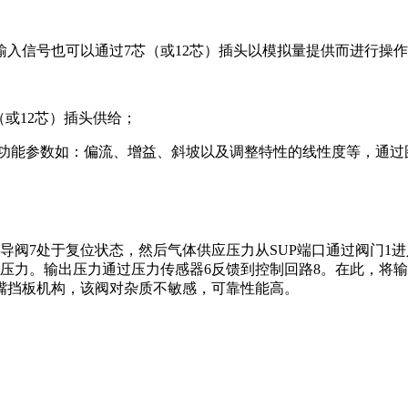
信号也可以通过7芯（或12芯）插头以模拟量提供而进行操作，
（或12芯）插头供给；
的功能参数如：偏流、增益、斜坡以及调整特性的线性度等，通过
导阀7处于复位状态，然后气体供应压力从SUP端口通过阀门1
出压力。输出压力通过压力传感器6反馈到控制回路8。在此，将
嘴挡板机构，该阀对杂质不敏感，可靠性能高。