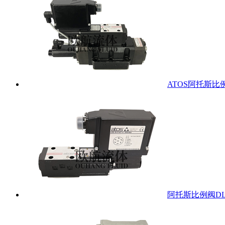
ATOS阿托斯比例阀D
阿托斯比例阀DLHZO