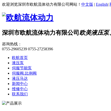
欢迎浏览深圳市欧航流体动力有限公司网站！
中文版
|
English
|
深圳市欧航流体动力有限公司
欧美液压泵
咨询热线：
0755-29605239
0755-27258396
欧航首页
液压泵
伺服节能泵
伺服阀.比例阀
液压马达
新闻中心
维修中心
联系我们