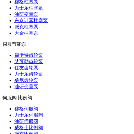
穆格柱塞泵
力士乐柱塞泵
油研变量泵
东京计器柱塞泵
派克柱塞泵
大金柱塞泵
伺服节能泵
福伊特齿轮泵
艾可勒齿轮泵
住友齿轮泵
力士乐齿轮泵
桑尼齿轮泵
油研变量泵
伺服阀.比例阀
穆格伺服阀
力士乐伺服阀
油研伺服阀
威格士比例阀
派克比例阀