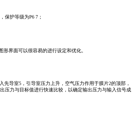
保护等级为P6 7；
图形界面可以很容易的进行设定和优化。
进入先导室5，引导室压力上升，空气压力作用于膜片2的顶部，
输出压力与目标值进行快速比较，以确定输出压力与输入信号成