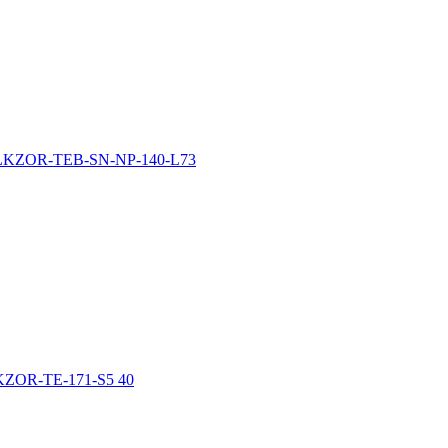
R-TEB-SN-NP-140-L73
-TE-171-S5 40